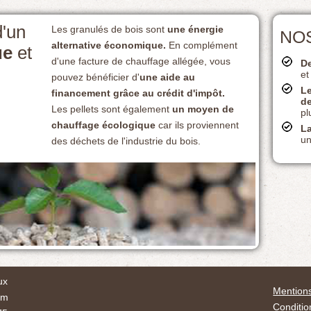
d'un
Les granulés de bois sont
une énergie
NO
alternative économique
.
En complément
ue
et
d'une facture de chauffage allégée, vous
De
et
pouvez bénéficier d'
une aide au
Le
financement grâce au crédit d'impôt.
d
Les pellets sont également
un moyen de
pl
chauffage écologique
car ils proviennent
La
un
des déchets de l'industrie du bois.
ux
Mentions
im
Conditio