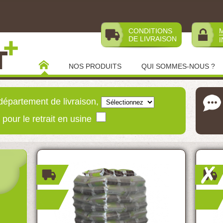
CONDITIONS
DE LIVRAISON
NOS PRODUITS
QUI SOMMES-NOUS ?
lets sac 15 kg
Lot 5 bûchettes 10Kg - Non disponible
Bûche
département de livraison,
 pour le retrait en usine