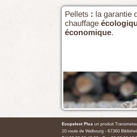
Pellets
:
la garantie 
chauffage
écologiq
économique
.
Ecopelest Plus
un produit Transmeta
10 route de Walbourg - 67360 Biblishe