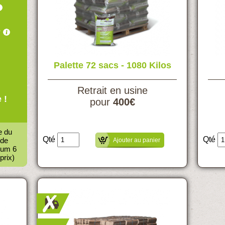
*
Palette 72 sacs - 1080 Kilos
Retrait en usine
 !
pour
400€
e du
Qté
Qté
 de
Ajouter au panier
mum 6
prix)