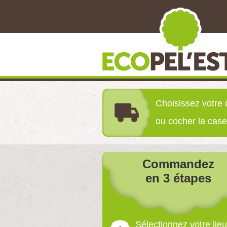
Palette 72 sacs - 1080 Kilos
Pel
Choisissez votre 
ou cocher la case
Commandez
en 3 étapes
Sélectionnez votre lieu