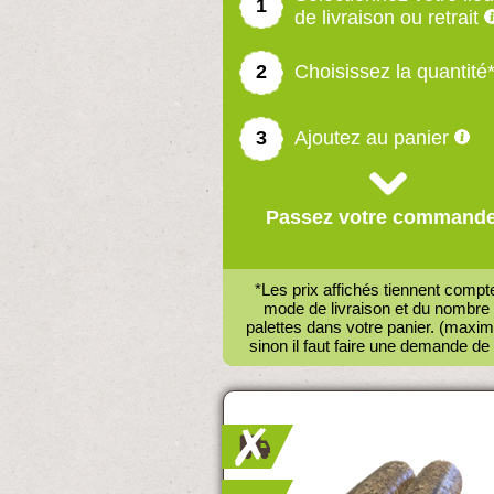
1
de livraison ou retrait
2
Choisissez la quantité
3
Ajoutez au panier
Passez votre commande
*Les prix affichés tiennent compt
mode de livraison et du nombre
palettes dans votre panier. (maxi
sinon il faut faire une demande de 